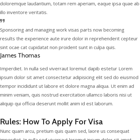
doloremque laudantium, totam rem aperiam, eaque ipsa quae ab
illo inventore veritatis.
Sponsoring and managing work visas parts now becoming
results the experience aute irure dolor in reprehenderit cepteur
sint ocae cat cupidatat non proident sunt in culpa quis.
James Thomas
Imperdiet. In nulla sed viverraut loremut dapib estetur Lorem
ipsum dolor sit amet consectetur adipisicing elit sed do eiusmod
tempor incididunt ut labore et dolore magna aliqua. Ut enim ad
minim veniam, quis nostrud exercitation ullamco laboris nisi ut
aliquip qui officia deserunt mollit anim id est laborum.
Rules: How To Apply For Visa
Nunc quam arcu, pretium quis quam sed, laore us consequat
imperdiet. In nulla sed viverraut loremut ipsum dolor sit amet,