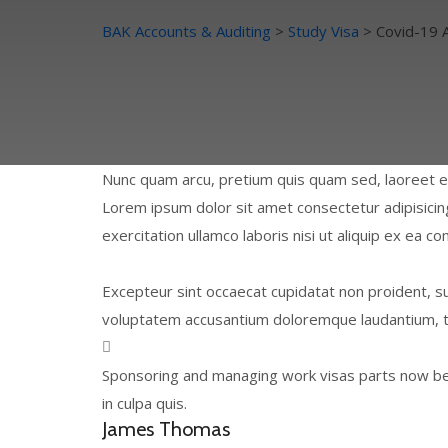
BAK Accounts & Auditing
>
Study Visa
>
Covid-19 
Nunc quam arcu, pretium quis quam sed, laoreet eff
Lorem ipsum dolor sit amet consectetur adipisicin
exercitation ullamco laboris nisi ut aliquip ex ea
Excepteur sint occaecat cupidatat non proident, sun
voluptatem accusantium doloremque laudantium, to
Sponsoring and managing work visas parts now beco
in culpa quis.
James Thomas