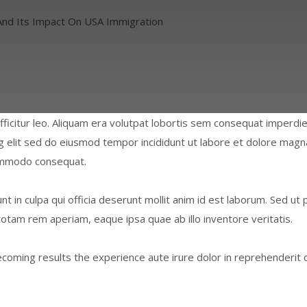
And Its Impact On USA Immigration
icitur leo. Aliquam era volutpat lobortis sem consequat imperdiet
g elit sed do eiusmod tempor incididunt ut labore et dolore magn
 commodo consequat.
t in culpa qui officia deserunt mollit anim id est laborum. Sed ut 
tam rem aperiam, eaque ipsa quae ab illo inventore veritatis.
ming results the experience aute irure dolor in reprehenderit c