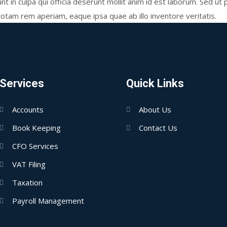
t in culpa qui officia deserunt mollit anim id est laborum. Sed ut 
tam rem aperiam, eaque ipsa quae ab illo inventore veritatis.
Services
Quick Links
Accounts
About Us
Book Keeping
Contact Us
CFO Services
VAT Filing
Taxation
Payroll Management