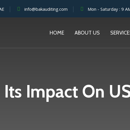
UAE
info@bakauditing.com
Mon - Saturday : 9 A
HOME
ABOUT US
SERVICE
 Its Impact On U