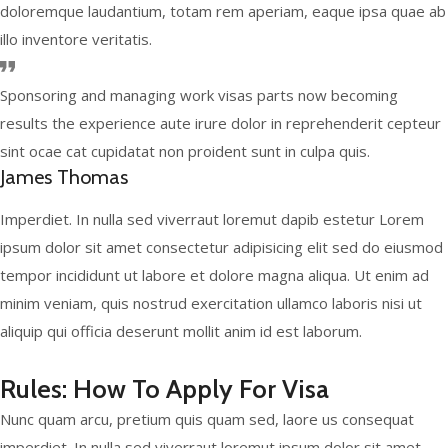
doloremque laudantium, totam rem aperiam, eaque ipsa quae ab
illo inventore veritatis.
Sponsoring and managing work visas parts now becoming
results the experience aute irure dolor in reprehenderit cepteur
sint ocae cat cupidatat non proident sunt in culpa quis.
James Thomas
Imperdiet. In nulla sed viverraut loremut dapib estetur Lorem
ipsum dolor sit amet consectetur adipisicing elit sed do eiusmod
tempor incididunt ut labore et dolore magna aliqua. Ut enim ad
minim veniam, quis nostrud exercitation ullamco laboris nisi ut
aliquip qui officia deserunt mollit anim id est laborum.
Rules: How To Apply For Visa
Nunc quam arcu, pretium quis quam sed, laore us consequat
imperdiet. In nulla sed viverraut loremut ipsum dolor sit amet,